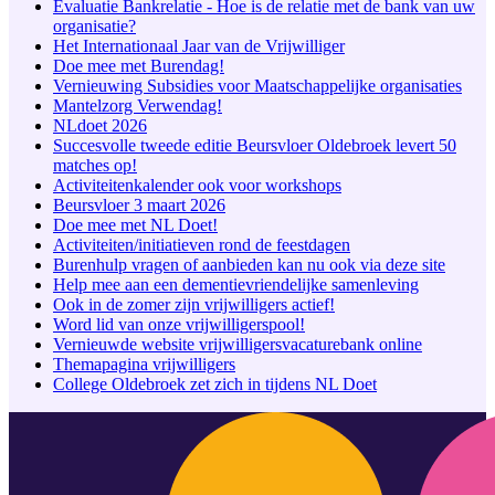
Evaluatie Bankrelatie - Hoe is de relatie met de bank van uw
organisatie?
Het Internationaal Jaar van de Vrijwilliger
Doe mee met Burendag!
Vernieuwing Subsidies voor Maatschappelijke organisaties
Mantelzorg Verwendag!
NLdoet 2026
Succesvolle tweede editie Beursvloer Oldebroek levert 50
matches op!
Activiteitenkalender ook voor workshops
Beursvloer 3 maart 2026
Doe mee met NL Doet!
Activiteiten/initiatieven rond de feestdagen
Burenhulp vragen of aanbieden kan nu ook via deze site
Help mee aan een dementievriendelijke samenleving
Ook in de zomer zijn vrijwilligers actief!
Word lid van onze vrijwilligerspool!
Vernieuwde website vrijwilligersvacaturebank online
Themapagina vrijwilligers
College Oldebroek zet zich in tijdens NL Doet