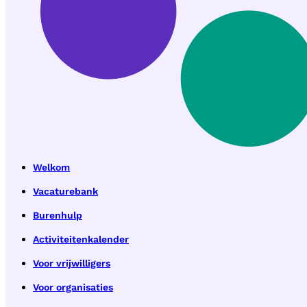
Welkom
Vacaturebank
Burenhulp
Activiteitenkalender
Voor vrijwilligers
Voor organisaties