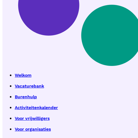
Welkom
Vacaturebank
Burenhulp
Activiteitenkalender
Voor vrijwilligers
Voor organisaties