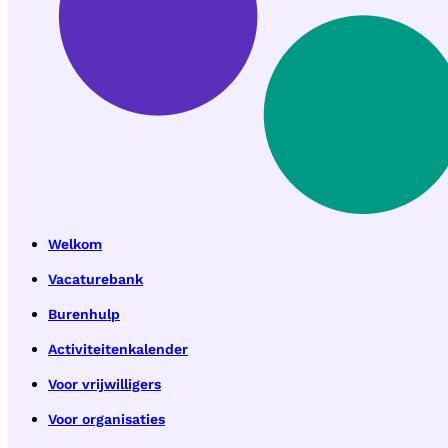
Welkom
Vacaturebank
Burenhulp
Activiteitenkalender
Voor vrijwilligers
Voor organisaties