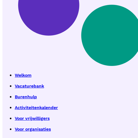
Welkom
Vacaturebank
Burenhulp
Activiteitenkalender
Voor vrijwilligers
Voor organisaties