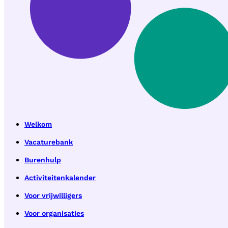
Welkom
Vacaturebank
Burenhulp
Activiteitenkalender
Voor vrijwilligers
Voor organisaties