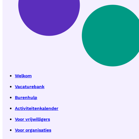
Welkom
Vacaturebank
Burenhulp
Activiteitenkalender
Voor vrijwilligers
Voor organisaties